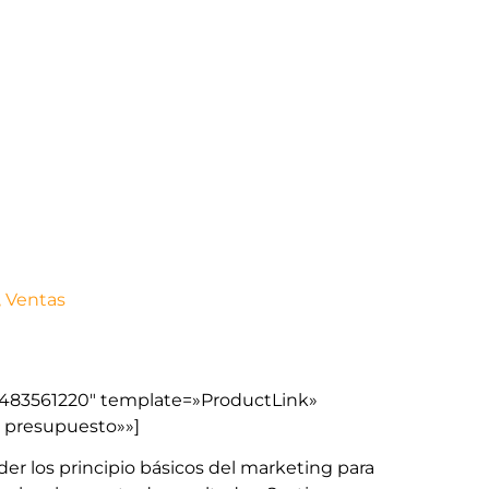
,
Ventas
8483561220″ template=»ProductLink»
o presupuesto»»]
er los principio básicos del marketing para