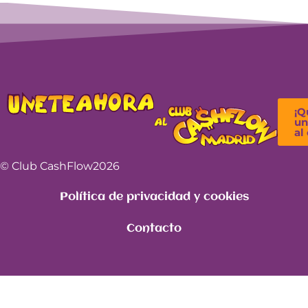
¡Q
un
al
© Club CashFlow
2026
Política de privacidad y cookies
Contacto